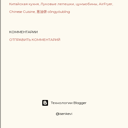
Китайская кухня
Луковые лепешки
цунъюбины
AirFryer
Chinese Cuisine
葱油饼 cōngyóubǐng
КОММЕНТАРИИ
ОТПРАВИТЬ КОММЕНТАРИЙ
Технологии Blogger
@isenkevi