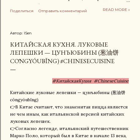
никогда не бывают червивыми. Главные полезные
READ MORE »
Поделиться
Отправить комментарий
свойства лисичек Рекордсмены по витамину D:
Дикорастущие лисички синтезируют этот витамин
под солнцем. Одна порция покрывает до 14–100%
Автор:
ISen
суточной нормы. Он необходим для укрепления
костей, зубов и усвоения кальция. Укрепление
КИТАЙСКАЯ КУХНЯ. ЛУКОВЫЕ
зрения: Яркий желто-оранжевый цвет гриба
ЛЕПЕШКИ — ЦУНЪЮБИНЫ (葱油饼
обусловлен высокой концентрацией бета-каротина
CŌNGYÓUBǏNG) #CHINESECUISINE
(предшественника витамина A). Он улучшает
сумеречное зрение, защищает сетчатку и
предотвращает синдром сухого глаза. Поддержка
#КитайскаяКухня #ChineseCuisine
иммунитета и кишечника: Богаты бета-глюканами и
полисахаридами. Эти вещества активируют
Китайские луковые лепешки — цунъюбины (葱油饼
защитные клетки организма и служат пребиотиком
cōngyóubǐng)
— питанием для полезной микрофлоры кишечника.
👉В Китае считают, что знаменитая пицца является
Защита нервной системы: Лисички содержат много
не чем иным, как итальянской версией китайских
...
луковых лепешек.
👉Согласно легенде, итальянский путешественник
Марко Поло, который был в Китае в начале 13 века,