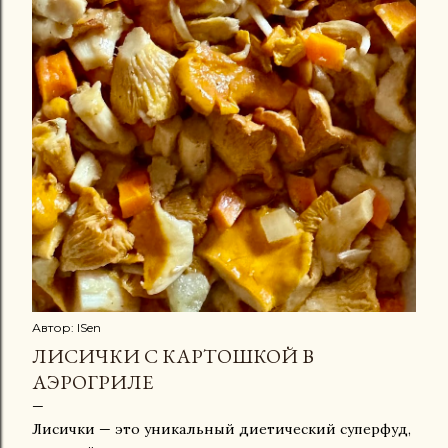
щ
е
н
и
я
Автор:
ISen
ЛИСИЧКИ С КАРТОШКОЙ В
АЭРОГРИЛЕ
Лисички — это уникальный диетический суперфуд,