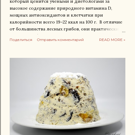
который ценится учеными и диетологами за
высокое содержание природного витамина D,
мощных антиоксидантов и клетчатки при
калорийности всего 19–22 ккал на 100 г. В отличие
от большинства лесных грибов, они практически
никогда не бывают червивыми. Главные полезные
Поделиться
Отправить комментарий
READ MORE »
свойства лисичек Рекордсмены по витамину D:
Дикорастущие лисички синтезируют этот витамин
под солнцем. Одна порция покрывает до 14–100%
суточной нормы. Он необходим для укрепления
костей, зубов и усвоения кальция. Укрепление
зрения: Яркий желто-оранжевый цвет гриба
обусловлен высокой концентрацией бета-каротина
(предшественника витамина A). Он улучшает
сумеречное зрение, защищает сетчатку и
предотвращает синдром сухого глаза. Поддержка
иммунитета и кишечника: Богаты бета-глюканами и
полисахаридами. Эти вещества активируют
защитные клетки организма и служат пребиотиком
— питанием для полезной микрофлоры кишечника.