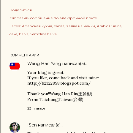
Поделиться
Отправить сообщение по электронной почте
Labels:
Арабская кухня
халва
Халва из манки
Arabic Cuisine
cake
halva
Semolina halva
КОММЕНТАРИИ
Wang Han Yang
написал(а)…
Your blog is great
If you like, come back and visit mine:
http://b2322858.blogspot.com/
Thank you!!Wang Han Pin(王翰彬)
From Taichung,Taiwan(台灣)
23 января
ISen
написал(а)…