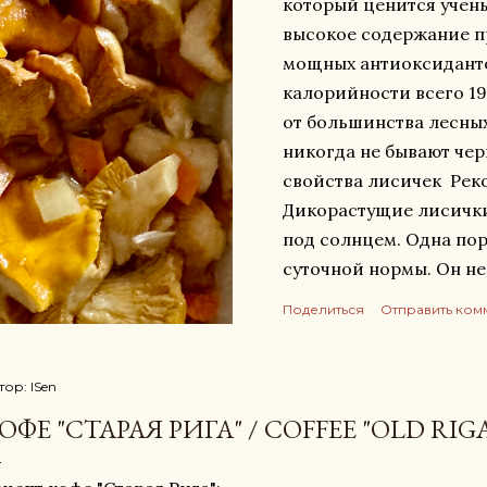
который ценится учен
высокое содержание п
мощных антиоксиданто
калорийности всего 19–
от большинства лесных
никогда не бывают че
свойства лисичек Рек
Дикорастущие лисички
под солнцем. Одна по
суточной нормы. Он н
костей, зубов и усвое
Поделиться
Отправить ком
зрения: Яркий желто-
обусловлен высокой к
(предшественника вита
тор:
ISen
сумеречное зрение, за
ОФЕ "СТАРАЯ РИГА" / COFFEE "OLD RIG
предотвращает синдро
иммунитета и кишечни