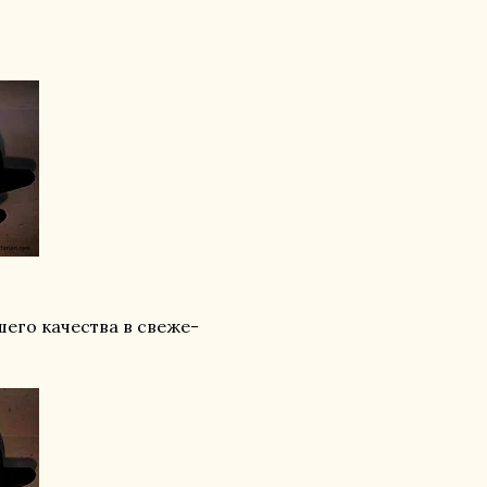
и вещества активируют
низма и служат пребиотиком
ной микрофлоры кишечника.
мы: Лисички содержат много
его качества в свеже-