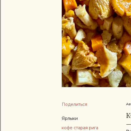
Поделиться
Ав
К
Ярлыки
кофе старая рига