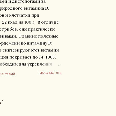
ыми и диетологами за
риродного витамина D,
в и клетчатки при
22 ккал на 100 г. В отличие
 грибов, они практически
рвивыми. Главные полезные
ордсмены по витамину D:
 синтезируют этот витамин
рция покрывает до 14–100%
еобходим для укрепления
ния кальция. Укрепление
READ MORE »
ментарий
оранжевый цвет гриба
онцентрацией бета-каротина
мина A). Он улучшает
щищает сетчатку и
A"
м сухого глаза. Поддержка
ка: Богаты бета-глюканами