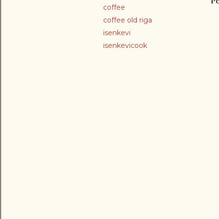
Ре
coffee
coffee old riga
isenkevi
isenkevicook