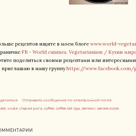
ольше рецептов ищите в моем блоге
www.world-vegeta
траничке
FB - World cuisines. Vegetarianism / Кухни ми
отите поделиться своими рецептами или интересными
о приглашаю в нашу группу
https://www.facebook.com/g
делиться
Отправить сообщение по электронной почте
els:
кофе старая рига
coffee
coffee old riga
isenkevi
isenkevicook
ОММЕНТАРИИ