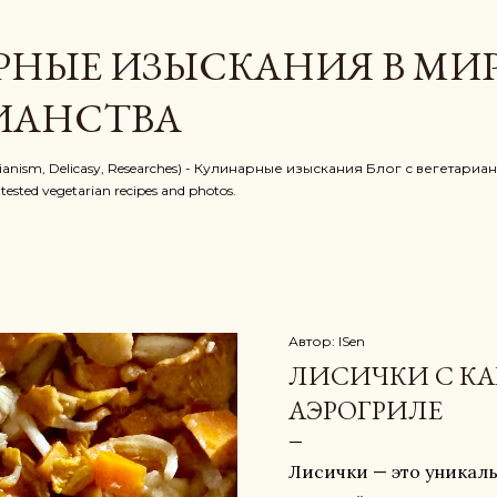
К основному контенту
РНЫЕ ИЗЫСКАНИЯ В МИ
ИАНСТВА
ianism, Delicasy, Researches) - Кулинарные изыскания Блог с вегета
sted vegetarian recipes and photos.
Автор:
ISen
ЛИСИЧКИ С КА
АЭРОГРИЛЕ
Лисички — это уникал