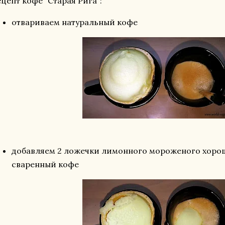
цепт кофе "Старая Рига":
и полисахаридами. Эт
защитные клетки орга
отвариваем натуральный кофе
— питанием для полез
Защита нервной систе
...
добавляем 2 ложечки лимонного мороженого хорош
сваренный кофе